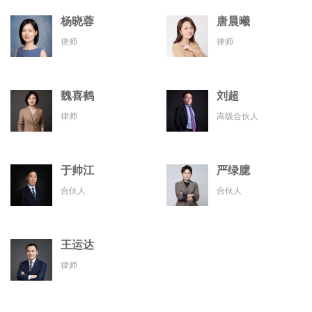
杨晓蓉
唐晨曦
律师
律师
魏喜鹤
刘超
律师
高级合伙人
于帅江
严绿臆
合伙人
合伙人
王运达
律师