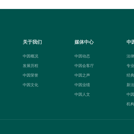
关于我们
媒体中心
中
中因概况
中因动态
法
发展历程
中因会客厅
专
中因荣誉
中因之声
经
中因文化
中因业绩
新
中因人文
中
机