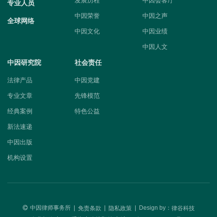
发展历程
中因会客厅
专业人员
中因荣誉
中因之声
全球网络
中因文化
中因业绩
中因人文
中因研究院
社会责任
法律产品
中因党建
专业文章
先锋模范
经典案例
特色公益
新法速递
中因出版
机构设置
中因律师事务所
|
|
|
Design by：
免责条款
隐私政策
律谷科技