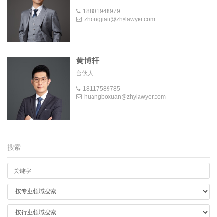
18801948979
zhongjian@zhylawyer.com
黄博轩
合伙人
18117589785
huangboxuan@zhylawyer.com
搜索