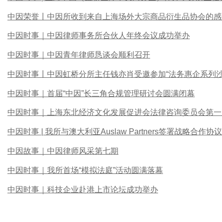
中因荣誉丨中因所收到来自上海场外大宗商品衍生品协会的感
中因时事｜中因律师事务所合伙人年终会议成功举办
中因时事｜中因青年律师恳谈会顺利召开
中因时事丨中因虹桥分所主任钱亦肖受邀参加“法务惠企系列沙
中因时事｜首届“中因”长三角合规管理研讨会圆满闭幕
中因时事｜上海东北经济文化发展促进会法律咨询委员会第一
中因时事 | 我所与澳大利亚Auslaw Partners签署战略合作协议
中因故事｜中因律师风采第七期
中因时事｜我所首场“模拟法庭”活动圆满落幕
中因时事｜科技企业赴港上市论坛成功举办