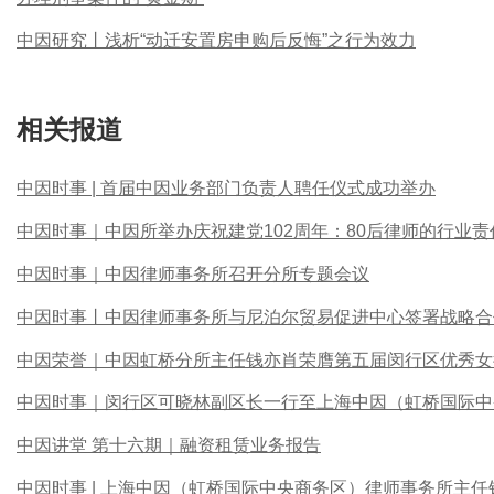
中因研究丨浅析“动迁安置房申购后反悔”之行为效力
相关报道
中因时事 | 首届中因业务部门负责人聘任仪式成功举办
中因时事｜中因所举办庆祝建党102周年：80后律师的行业
中因时事｜中因律师事务所召开分所专题会议
中因时事丨中因律师事务所与尼泊尔贸易促进中心签署战略合
中因荣誉｜中因虹桥分所主任钱亦肖荣膺第五届闵行区优秀女
中因时事｜闵行区可晓林副区长一行至上海中因（虹桥国际中
中因讲堂 第十六期｜融资租赁业务报告
中因时事 | 上海中因（虹桥国际中央商务区）律师事务所主