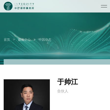
>
>
首页
媒体中心
中因动态
于帅江
合伙人