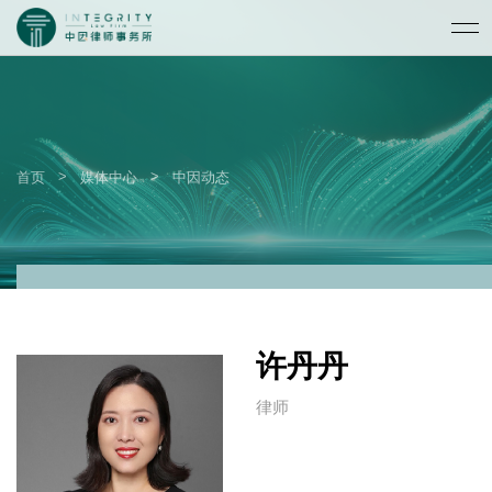
>
>
首页
媒体中心
中因动态
许丹丹
律师