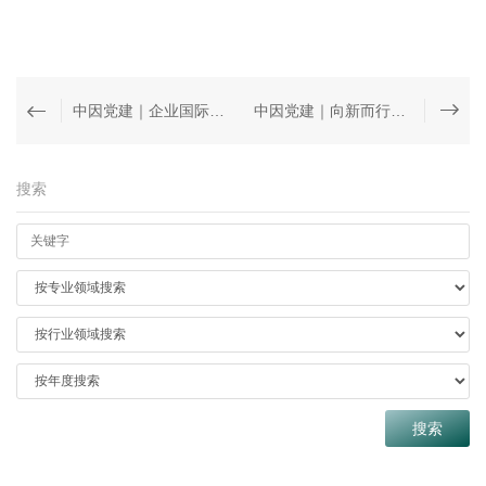
中因党建｜企业国际化进程中法律风险管理与应对策略——中因所&靖霖所举办第十一期党建联建活动
中因党建｜向新而行 提质致远——上海中因律师事务所党支部与中智股份公司总部第四党支部开展支部联建共建活动
搜索