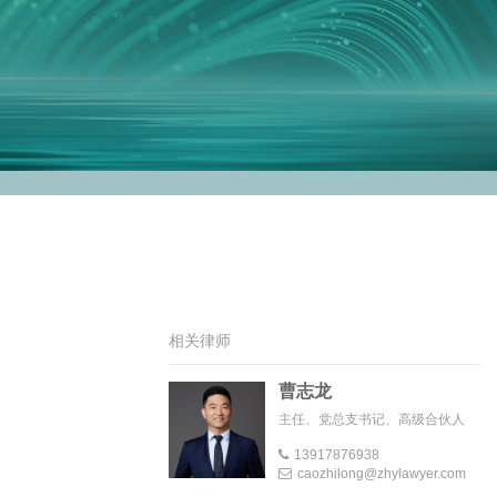
相关律师
曹志龙
主任、党总支书记、高级合伙人
13917876938
caozhilong@zhylawyer.com