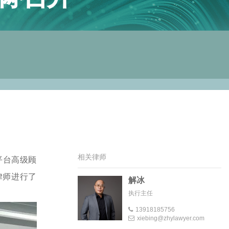
相关律师
平台高级顾
律师进行了
解冰
执行主任
13918185756
xiebing@zhylawyer.com