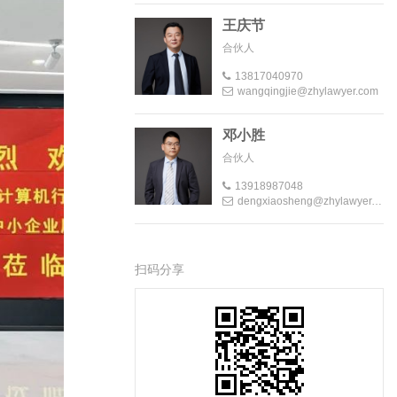
王庆节
合伙人
13817040970
wangqingjie@zhylawyer.com
邓小胜
合伙人
13918987048
dengxiaosheng@zhylawyer.com
扫码分享