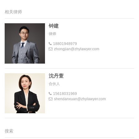
相关律师
钟建
律师
18801948979
zhongjian@zhylawyer.com
沈丹萱
合伙人
15618031969
shendanxuan@zhylawyer.com
搜索