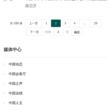
满召开
共 288 条
上一页
1
2
3
4
…
29
下一页
到第
页
确定
媒体中心
中因动态
中因会客厅
中因之声
中因业绩
中因人文